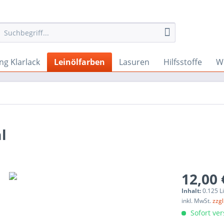
ng Klarlack
Leinölfarben
Lasuren
Hilfsstoffe
W
l
12,00 
Inhalt:
0.125 L
inkl. MwSt.
zzg
Sofort ver