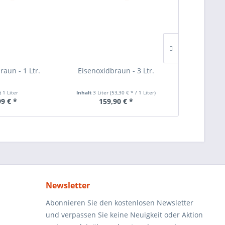
raun - 1 Ltr.
Eisenoxidbraun - 3 Ltr.
Eisenoxids
t
1 Liter
Inhalt
3 Liter
(53,30 € * / 1 Liter)
Inh
99 € *
159,90 € *
55
Newsletter
Abonnieren Sie den kostenlosen Newsletter
und verpassen Sie keine Neuigkeit oder Aktion