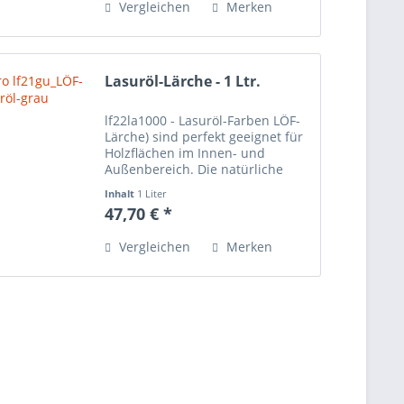
Vergleichen
Merken
Lasuröl-Lärche - 1 Ltr.
lf22la1000 - Lasuröl-Farben LÖF-
Lärche) sind perfekt geeignet für
Holzflächen im Innen- und
Außenbereich. Die natürliche
Maserung des Holzes scheint
Inhalt
1 Liter
auch nach dem Anstrich der
47,70 € *
Lasuröl-Farbe durch und wird
sehr schön betont. Bei den...
Vergleichen
Merken