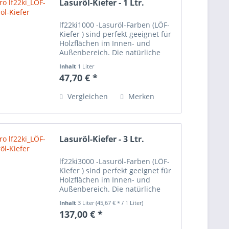
Lasuröl-Kiefer - 1 Ltr.
lf22ki1000 -Lasuröl-Farben (LÖF-
Kiefer ) sind perfekt geeignet für
Holzflächen im Innen- und
Außenbereich. Die natürliche
Maserung des Holzes scheint
Inhalt
1 Liter
auch nach dem Anstrich der
47,70 € *
Lasuröl-Farbe durch und wird
sehr schön betont. Bei den...
Vergleichen
Merken
Lasuröl-Kiefer - 3 Ltr.
lf22ki3000 -Lasuröl-Farben (LÖF-
Kiefer ) sind perfekt geeignet für
Holzflächen im Innen- und
Außenbereich. Die natürliche
Maserung des Holzes scheint
Inhalt
3 Liter
(45,67 € * / 1 Liter)
auch nach dem Anstrich der
137,00 € *
Lasuröl-Farbe durch und wird
sehr schön betont. Bei den...