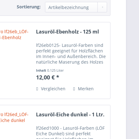
Sortierung:
Lasuröl-Ebenholz - 125 ml
lf26eb0125- Lasuröl-Farben sind
perfekt geeignet für Holzflächen
im Innen- und Außenbereich. Die
natürliche Maserung des Holzes
scheint auch nach dem Anstrich
Inhalt
0.125 Liter
der Lasuröl-Farbe durch und wird
12,00 € *
sehr schön betont. Bei den
Lasuren...
Vergleichen
Merken
Lasuröl-Eiche dunkel - 1 Ltr.
lf26ed1000 - Lasuröl-Farben (LÖF
Eiche Dunkel) sind perfekt