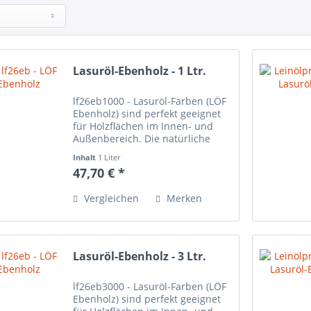
Lasuröl-Ebenholz - 1 Ltr.
lf26eb1000 - Lasuröl-Farben (LÖF
Ebenholz) sind perfekt geeignet
für Holzflächen im Innen- und
Außenbereich. Die natürliche
Maserung des Holzes scheint
Inhalt
1 Liter
auch nach dem Anstrich der
47,70 € *
Lasuröl-Farbe durch und wird
sehr schön betont. Bei den...
Vergleichen
Merken
Lasuröl-Ebenholz - 3 Ltr.
lf26eb3000 - Lasuröl-Farben (LÖF
Ebenholz) sind perfekt geeignet