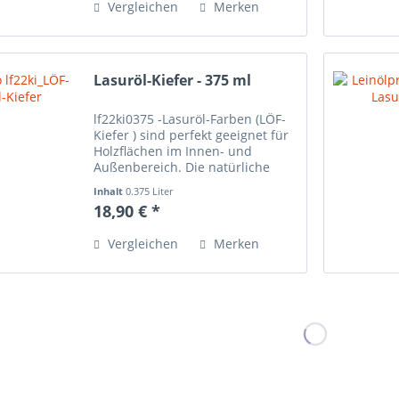
Vergleichen
Merken
Lasuröl-Kiefer - 375 ml
lf22ki0375 -Lasuröl-Farben (LÖF-
Kiefer ) sind perfekt geeignet für
Holzflächen im Innen- und
Außenbereich. Die natürliche
Maserung des Holzes scheint
Inhalt
0.375 Liter
auch nach dem Anstrich der
18,90 € *
Lasuröl-Farbe durch und wird
sehr schön betont. Bei den...
Vergleichen
Merken