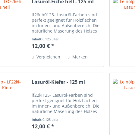
Lasuröl-Eiche hell - 125 ml
lf26eh0125- Lasuröl-Farben sind
perfekt geeignet für Holzflächen
im Innen- und Außenbereich. Die
natürliche Maserung des Holzes
scheint auch nach dem Anstrich
Inhalt
0.125 Liter
der Lasuröl-Farbe durch und wird
12,00 € *
sehr schön betont. Bei den
Lasuren...
Vergleichen
Merken
Lasuröl-Kiefer - 125 ml
lf22ki125- Lasuröl-Farben sind
perfekt geeignet für Holzflächen
im Innen- und Außenbereich. Die
natürliche Maserung des Holzes
scheint auch nach dem Anstrich
Inhalt
0.125 Liter
der Lasuröl-Farbe durch und wird
12,00 € *
sehr schön betont. Bei den
Lasuren beeinflusst...