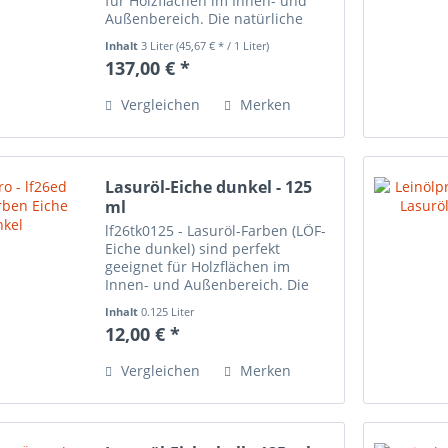
für Holzflächen im Innen- und
Außenbereich. Die natürliche
Maserung des Holzes scheint
Inhalt
3 Liter
(45,67 € * / 1 Liter)
auch nach dem Anstrich der
137,00 € *
Lasuröl-Farbe durch und wird
sehr schön betont. Bei den...
Vergleichen
Merken
Lasuröl-Eiche dunkel - 125
ml
lf26tk0125 - Lasuröl-Farben (LÖF-
Eiche dunkel) sind perfekt
geeignet für Holzflächen im
Innen- und Außenbereich. Die
natürliche Maserung des Holzes
Inhalt
0.125 Liter
scheint auch nach dem Anstrich
12,00 € *
der Lasuröl-Farbe durch und wird
sehr schön betont. Bei...
Vergleichen
Merken