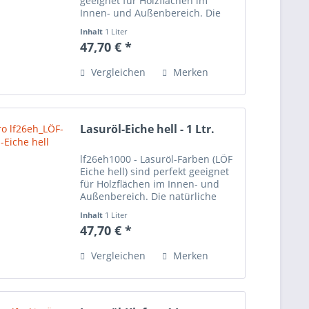
geeignet für Holzflächen im
Innen- und Außenbereich. Die
natürliche Maserung des Holzes
Inhalt
1 Liter
scheint auch nach dem Anstrich
47,70 € *
der Lasuröl-Farbe durch und wird
sehr schön betont. Bei...
Vergleichen
Merken
Lasuröl-Eiche hell - 1 Ltr.
lf26eh1000 - Lasuröl-Farben (LÖF
Eiche hell) sind perfekt geeignet
für Holzflächen im Innen- und
Außenbereich. Die natürliche
Maserung des Holzes scheint
Inhalt
1 Liter
auch nach dem Anstrich der
47,70 € *
Lasuröl-Farbe durch und wird
sehr schön betont. Bei den...
Vergleichen
Merken